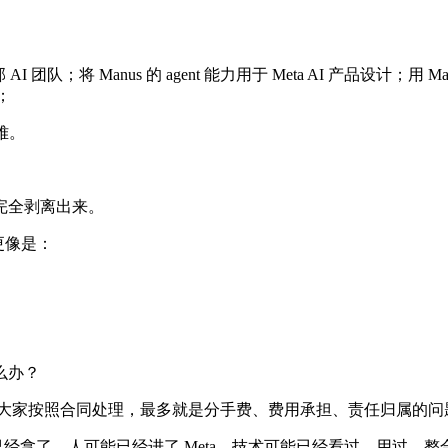
AI 团队；将 Manus 的 agent 能力用于 Meta AI 产品设计；用 
；
难。
完全剥离出来。
更像是：
么办？
e，大家按照合同处理，最多就是分手费、费用承担、责任归属的问
了。股权已经拿了。人可能已经进了 Meta。技术可能已经看过、用