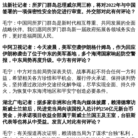
法新社记者：所罗门群岛总理威尔周三称，将对2022年与中国
签署的一项保密性安全协定进行审查。外交部对此有何评论？
毛宁：中国同所罗门群岛是新时代相互尊重、共同发展的全面
战略伙伴。我们愿同所罗门群岛新一届政府拓展各领域务实合
作，更好造福两国人民。
中阿卫视记者：今天凌晨，美军空袭伊朗格什姆岛，作为回应
伊朗称袭击了位于中东的美军基地，多个海湾国家响起防空警
报，中东局势再度升级。中方有何评论？
毛宁：中方对当前局势深表关切。战事再起不符合任何一方利
益，希望相关各方珍惜和平机会、履行停火承诺、保持谈判势
头，坚持通过政治外交途径化解争端，尽早实现全面、持久停
火，为恢复中东海湾地区和平安宁创造必要条件。
湖北广电记者：据多家非洲和台湾岛内媒体披露，赖清德窜访
斯威士兰前后，民进党当局向该国投入总计约250亿元新台币
资金，并承诺项目收益全部属于斯威士兰国王及王室，台驻斯
代表等也将从中受益。发言人对此有何评论？
毛宁：有关报道再次证明，赖清德当局为了谋求“台独”私利，