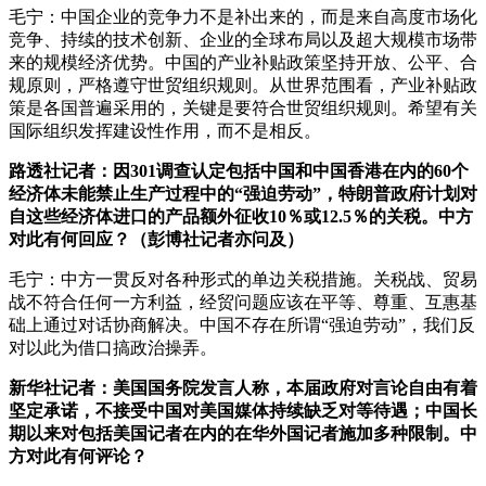
毛宁：中国企业的竞争力不是补出来的，而是来自高度市场化
竞争、持续的技术创新、企业的全球布局以及超大规模市场带
来的规模经济优势。中国的产业补贴政策坚持开放、公平、合
规原则，严格遵守世贸组织规则。从世界范围看，产业补贴政
策是各国普遍采用的，关键是要符合世贸组织规则。希望有关
国际组织发挥建设性作用，而不是相反。
路透社记者：因301调查认定包括中国和中国香港在内的60个
经济体未能禁止生产过程中的“强迫劳动”，特朗普政府计划对
自这些经济体进口的产品额外征收10％或12.5％的关税。中方
对此有何回应？（彭博社记者亦问及）
毛宁：中方一贯反对各种形式的单边关税措施。关税战、贸易
战不符合任何一方利益，经贸问题应该在平等、尊重、互惠基
础上通过对话协商解决。中国不存在所谓“强迫劳动”，我们反
对以此为借口搞政治操弄。
新华社记者：美国国务院发言人称，本届政府对言论自由有着
坚定承诺，不接受中国对美国媒体持续缺乏对等待遇；中国长
期以来对包括美国记者在内的在华外国记者施加多种限制。中
方对此有何评论？