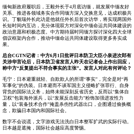
缅甸新政府履职后，王毅外长于4月底访缅，就发展中缅友好
关系、推进各领域务实合作同缅方深入交换意见，达成积极共
识。丁貌瑞外长此访是他就任外长后首次访华，将实现两国外
长短时间内互访，充分体现双方对深化中缅命运共同体建设的
政治意愿和积极态度。中方期待届时同缅方探讨深化四大全球
倡议框架内合作，推动中缅命运共同体建设取得更多务实成
果。
总台CGTN记者：中方6月1日批评日本防卫大臣小泉进次郎有
关涉华言论后，日本防卫省发言人昨天在记者会上作出回应，
称中方“反复提出不符合事实的主张”。发言人对此有何评论？
毛宁：日本避重就轻、自欺欺人的所谓“事实”，完全是对“再
军事化”的伪装。日本避而不谈军国主义侵略扩张罪行、自身
背负的国际法义务，始终未能深刻反省历史，反而以“集体自
卫权”包装海外派兵，以“发展反击能力”粉饰加强进攻性力
量，以“装备技术合作”掩盖杀伤性武器出口，企图通过偷换概
念，欺骗日本国内和国际社会。
数字不会说谎，文字游戏无法洗白日本整军扩武的实际行动。
日本越是遮掩，国际社会越应高度警惕。