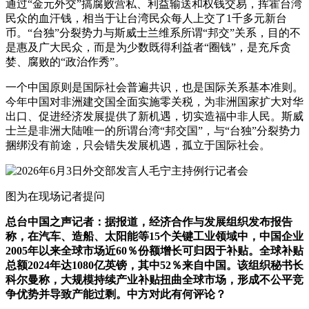
通过“金元外交”搞腐败营私、利益输送和权钱交易，挥霍台湾
民众的血汗钱，相当于让台湾民众每人上交了1千多元新台
币。“台独”分裂势力与斯威士兰维系所谓“邦交”关系，目的不
是惠及广大民众，而是为少数既得利益者“圈钱”，是充斥贪
婪、腐败的“政治作秀”。
一个中国原则是国际社会普遍共识，也是国际关系基本准则。
今年中国对非洲建交国全面实施零关税，为非洲国家扩大对华
出口、促进经济发展提供了新机遇，切实造福中非人民。斯威
士兰是非洲大陆唯一的所谓台湾“邦交国”，与“台独”分裂势力
捆绑没有前途，只会错失发展机遇，孤立于国际社会。
图为在现场记者提问
总台中国之声记者：据报道，经济合作与发展组织发布报告
称，在汽车、造船、太阳能等15个关键工业领域中，中国企业
2005年以来全球市场近60％份额增长可归因于补贴。全球补贴
总额2024年达1080亿英镑，其中52％来自中国。该组织秘书长
科尔曼称，大规模持续产业补贴扭曲全球市场，形成不公平竞
争优势并导致产能过剩。中方对此有何评论？