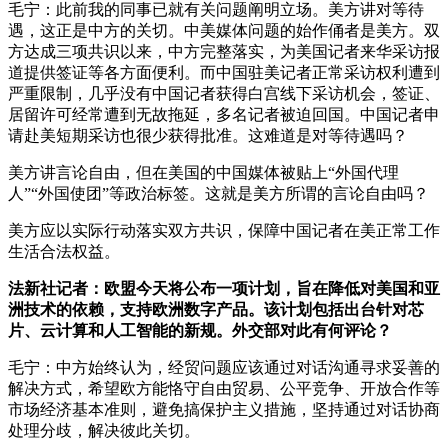
毛宁：此前我的同事已就有关问题阐明立场。美方讲对等待
遇，这正是中方的关切。中美媒体问题的始作俑者是美方。双
方达成三项共识以来，中方完整落实，为美国记者来华采访报
道提供签证等各方面便利。而中国驻美记者正常采访权利遭到
严重限制，几乎没有中国记者获得白宫线下采访机会，签证、
居留许可经常遭到无故拖延，多名记者被迫回国。中国记者申
请赴美短期采访也很少获得批准。这难道是对等待遇吗？
美方讲言论自由，但在美国的中国媒体被贴上“外国代理
人”“外国使团”等政治标签。这就是美方所谓的言论自由吗？
美方应以实际行动落实双方共识，保障中国记者在美正常工作
生活合法权益。
法新社记者：欧盟今天将公布一项计划，旨在降低对美国和亚
洲技术的依赖，支持欧洲数字产品。该计划包括出台针对芯
片、云计算和人工智能的新规。外交部对此有何评论？
毛宁：中方始终认为，经贸问题应该通过对话沟通寻求妥善的
解决方式，希望欧方能恪守自由贸易、公平竞争、开放合作等
市场经济基本准则，避免搞保护主义措施，坚持通过对话协商
处理分歧，解决彼此关切。