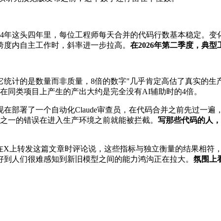
至2024年这头四年里，每位工程师每天合并的代码行数基本稳定。变化
间跨度内自主工作时，斜率进一步拉高。
在2026年第二季度，典型
，它统计的是数量而非质量，8倍的数字"几乎肯定高估了真实的生产
型后，在同类项目上产生的产出大约是完全没有AI辅助时的4倍。
ic现在部署了一个自动化Claude审查员，在代码合并之前先
约三分之一的错误在进入生产环境之前就能被拦截。
写那些代码的人，
lick）在X上转发这篇文章时评论说，这些指标与独立衡量的结果
好到人们很难感知到新旧模型之间的能力鸿沟正在拉大。
氛围上