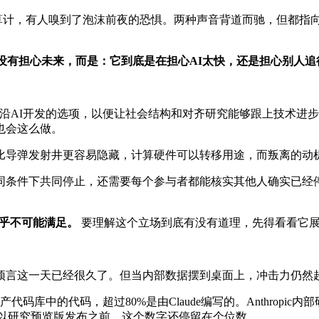
计，有人嗅到了泡沫前夜的恐惧。两种声音背道而驰，但都指向
没有担心未来，而是：它到底是在担心AI太快，还是担心别人追
AI开发的选项，以便让社会结构和对齐研究能够跟上技术进步的步伐
也会这么做。
练运行比导弹发射井更容易隐藏，计算硬件可以转移用途，而叛离的动
同条件下共同停止，还需要每个参与者都能核实其他人确实已经
几乎不可能满足。
要理解这个立场到底有没有道理，先得看看它
Amodei）预言这一天已经很久了。但当内部数据摆到桌面上，冲击力
产代码库中的代码，超过80%是由Claude编写的。Anthropic内部
de Code以研究预览版发布之前，这个数字还停留在个位数。