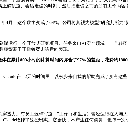
确轨道、会话走偏的时刻，然后把走偏之前的所有工作内容喂给Cl
026年4月，这个数字变成了64%。公司将其视为模型"研究判断
Claude端到端运行一个开放式研究项目。任务来自AI安全领域：
是强模型基于正确答案训练后的表现。
e智能体在累计800小时的计算时间内弥合了97%的差距，花费约180
。
评价道："Claude在1-2天的时间里，以极少来自我的帮助完成
论都更具穿透力。有员工这样写道："工作（和生活）曾经运行在人
Claude吃掉了这些恩惠。它更快，不产生任何债务，但每一次