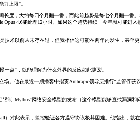
能力上限"。
长度，大约每四个月翻一番，而此前趋势是每七个月翻一番。2024年
，Claude Opus 4.6能处理12小时。如果这个趋势持续，今年
说："这类技术以前从未存在过，但我相信这可能在两年内发生，甚至
该一起慢一点"，就能理解为什么外界的反应如此撕裂。
的批评立场。他在最近一期播客中指责Anthropic领导层推行"监
司决定限制"Mythos"网络安全模型的发布（这个模型能够查找
 Hall）对此表示，监控验证各方遵守协议极其困难。他指出，就