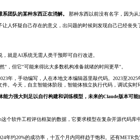
维系团队的某种东西正在消解。
那种东西以前没有名字，因为从
子让人怀疑自己存在的意义，出问题的时候则发现自己已经丧失
的话说，就是AI系统无需人类干预即可自行改进。
然"，但它"可能来得比大多数机构准备就绪的时间更早"。
21至2023年，手动编写，人在本地文本编辑器里敲代码。2023
辑整个文件。今天，自主智能体阶段，智能体独立执行代码，调试实
力强大到足以自行构建和训练模型，未来的Claude版本可能由C
ench这个软件工程评估框架的数据，它要求模型在复杂开源代码
24年约20%的成功率，十五个月内同样趋于饱和。还有METR负责运行的