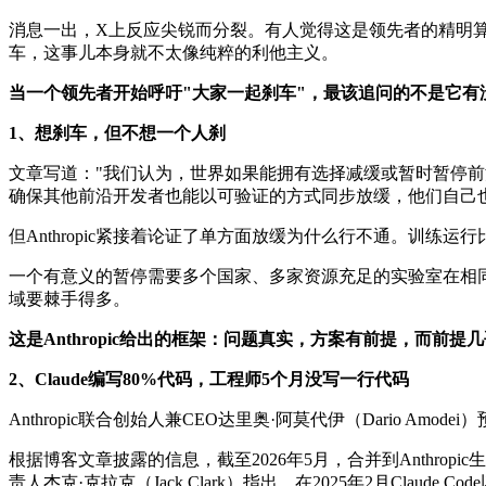
消息一出，X上反应尖锐而分裂。有人觉得这是领先者的精明算
车，这事儿本身就不太像纯粹的利他主义。
当一个领先者开始呼吁"大家一起刹车"，最该追问的不是它有
1、想刹车，但不想一个人刹
文章写道："我们认为，世界如果能拥有选择减缓或暂时暂停前沿
确保其他前沿开发者也能以可验证的方式同步放缓，他们自己
但Anthropic紧接着论证了单方面放缓为什么行不通。训
一个有意义的暂停需要多个国家、多家资源充足的实验室在相
域要棘手得多。
这是Anthropic给出的框架：问题真实，方案有前提，而前提
2、Claude编写80%代码，工程师5个月没写一行代码
Anthropic联合创始人兼CEO达里奥·阿莫代伊（Dario 
根据博客文章披露的信息，截至2026年5月，合并到Anthropic生
责人杰克·克拉克（Jack Clark）指出，在2025年2月Clau